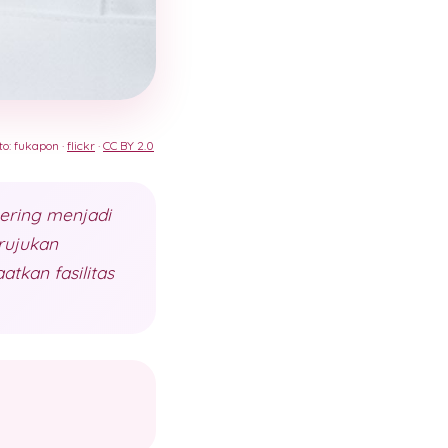
to: fukapon ·
flickr
·
CC BY 2.0
sering menjadi
rujukan
tkan fasilitas