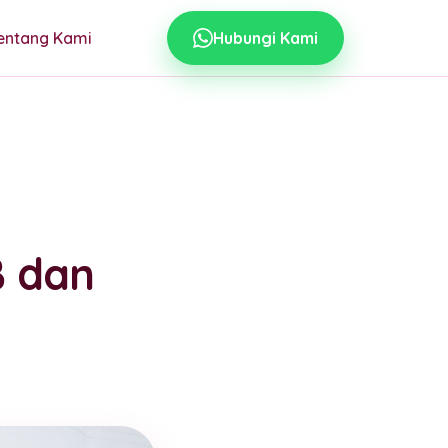
entang Kami
Hubungi Kami
B dan