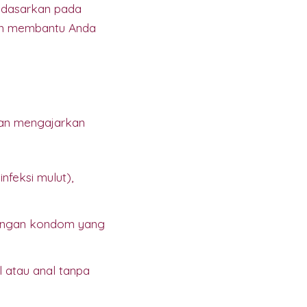
idasarkan pada
an membantu Anda
man mengajarkan
nfeksi mulut),
dengan kondom yang
l atau anal tanpa