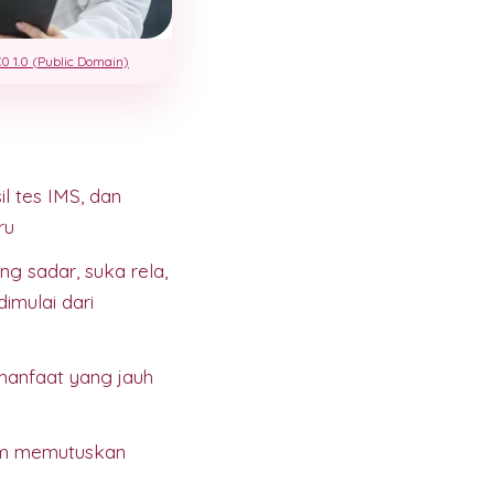
0 1.0 (Public Domain)
l tes IMS, dan
ru
ng sadar, suka rela,
imulai dari
manfaat yang jauh
lum memutuskan