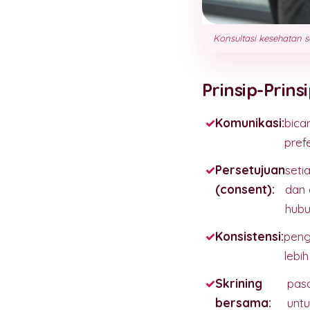
Konsultasi kesehatan 
Prinsip-Prin
Komunikasi:
bica
pref
Persetujuan
seti
(consent):
dan 
hubu
Konsistensi:
peng
lebi
Skrining
pas
bersama:
unt