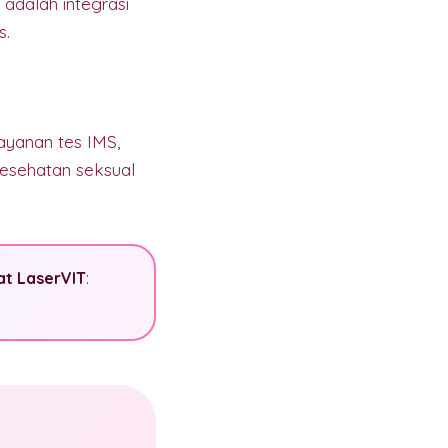
adalah integrasi
s.
ayanan tes IMS,
kesehatan seksual
nat LaserVIT
: