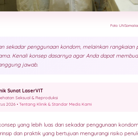
Foto: UNSomalia
n sekadar penggunaan kondom, melainkan rangkaian p
ama. Kenali konsep dasarnya agar Anda dapat membua
tanggung jawab.
inik Sunat LaserVIT
esehatan Seksual & Reproduksi
stus 2026 •
Tentang Klinik & Standar Medis Kami
nsep yang lebih luas dari sekadar penggunaan kondom. I
insip dan praktik yang bertujuan mengurangi risiko penul