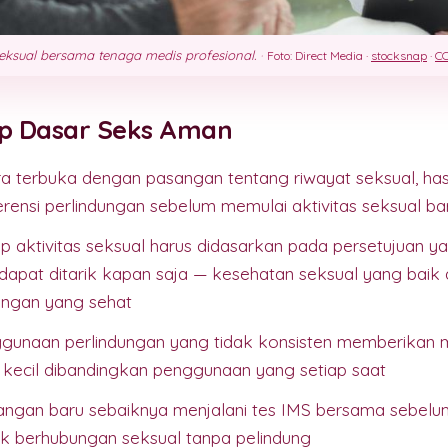
seksual bersama tenaga medis profesional.
·
Foto: Direct Media ·
stocksnap
·
CC
sip Dasar Seks Aman
ra terbuka dengan pasangan tentang riwayat seksual, hasi
erensi perlindungan sebelum memulai aktivitas seksual ba
ap aktivitas seksual harus didasarkan pada persetujuan ya
dapat ditarik kapan saja — kesehatan seksual yang baik d
ngan yang sehat
gunaan perlindungan yang tidak konsisten memberikan 
h kecil dibandingkan penggunaan yang setiap saat
angan baru sebaiknya menjalani tes IMS bersama sebe
uk berhubungan seksual tanpa pelindung