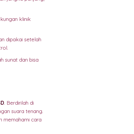
kungan klinik
n dipakai setelah
rol.
h sunat dan bisa
SD
. Berdirilah di
ngan suara tenang.
dan memahami cara