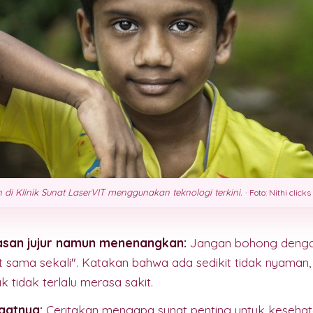
di Klinik Sunat LaserVIT menggunakan teknologi terkini.
·
Foto: Nithi clicks
lasan jujur namun menenangkan:
Jangan bohong deng
it sama sekali". Katakan bahwa ada sedikit tidak nyaman,
 tidak terlalu merasa sakit.
aatnya:
Ceritakan mengapa sunat penting untuk kesehat