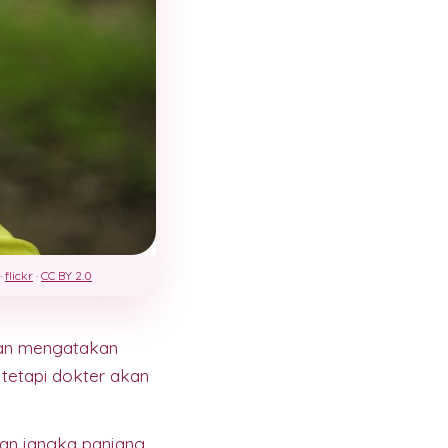
 ·
flickr
·
CC BY 2.0
an mengatakan
 tetapi dokter akan
an jangka panjang,