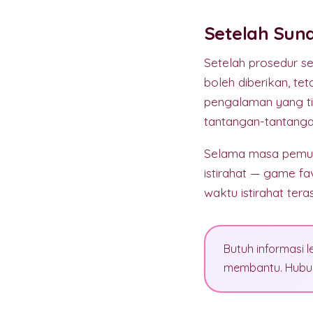
Setelah Suna
Setelah prosedur se
boleh diberikan, t
pengalaman yang t
tantangan-tantanga
Selama masa pemuli
istirahat — game fa
waktu istirahat te
Butuh informasi l
membantu. Hubun