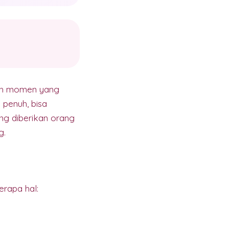
lah momen yang
 penuh, bisa
ng diberikan orang
g.
erapa hal: