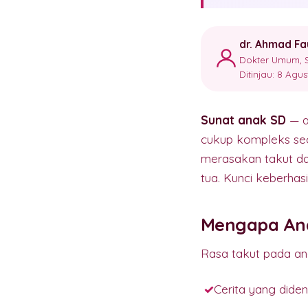
dr. Ahmad Fa
Dokter Umum, S
Ditinjau: 8 Agu
Sunat anak SD
— a
cukup kompleks seca
merasakan takut da
tua. Kunci keberhasi
Mengapa Ana
Rasa takut pada an
Cerita yang dide