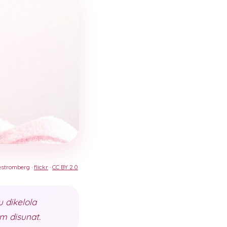
estromberg ·
flickr
·
CC BY 2.0
 dikelola
m disunat.