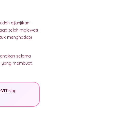
udah dijanjikan
ngga telah melewati
ntuk menghadapi
enangkan selama
an" yang membuat
rVIT
siap