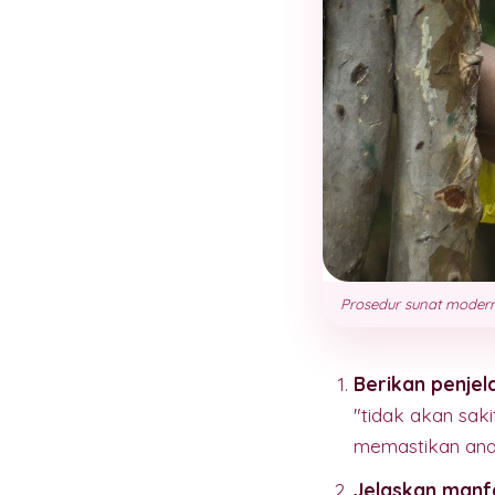
Prosedur sunat modern 
Berikan penje
"tidak akan sak
memastikan anak
Jelaskan manf