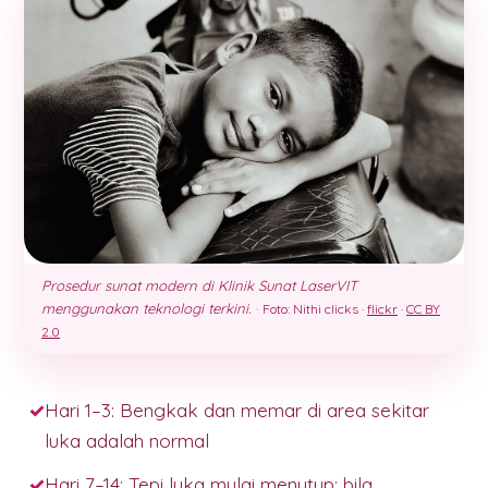
Prosedur sunat modern di Klinik Sunat LaserVIT
menggunakan teknologi terkini.
·
Foto: Nithi clicks ·
flickr
·
CC BY
2.0
Hari 1–3: Bengkak dan memar di area sekitar
luka adalah normal
Hari 7–14: Tepi luka mulai menutup; bila