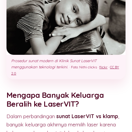
Prosedur sunat modern di Klinik Sunat LaserVIT
menggunakan teknologi terkini.
·
Foto: Nithi clicks ·
flickr
·
CC BY
2.0
Mengapa Banyak Keluarga
Beralih ke LaserVIT?
Dalam perbandingan
sunat LaserVIT vs klamp
,
banyak keluarga akhirnya memilih laser karena