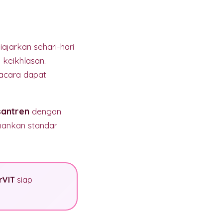
iajarkan sehari-hari
 keikhlasan.
 acara dapat
santren
dengan
hankan standar
rVIT
siap