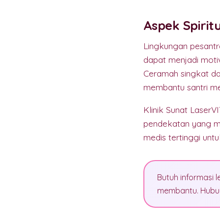
Aspek Spirit
Lingkungan pesantren
dapat menjadi motiv
Ceramah singkat da
membantu santri mem
Klinik Sunat Laser
pendekatan yang me
medis tertinggi unt
Butuh informasi l
membantu. Hubun