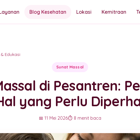
Layanan
Blog Kesehatan
Lokasi
Kemitraan
T
 & Edukasi
Sunat Massal
assal di Pesantren: P
Hal yang Perlu Diperha
📅 11 Mei 2026
⏱️ 8 menit baca