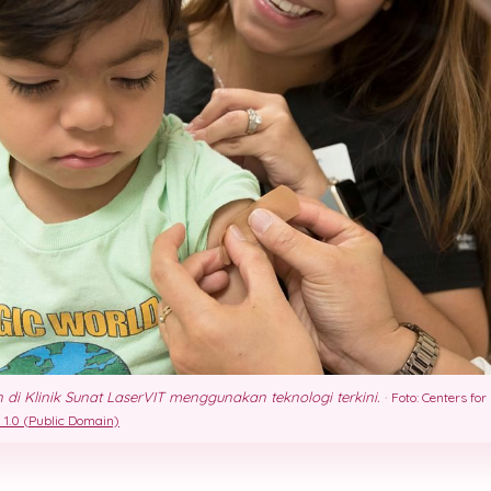
di Klinik Sunat LaserVIT menggunakan teknologi terkini.
·
Foto: Centers for
 1.0 (Public Domain)