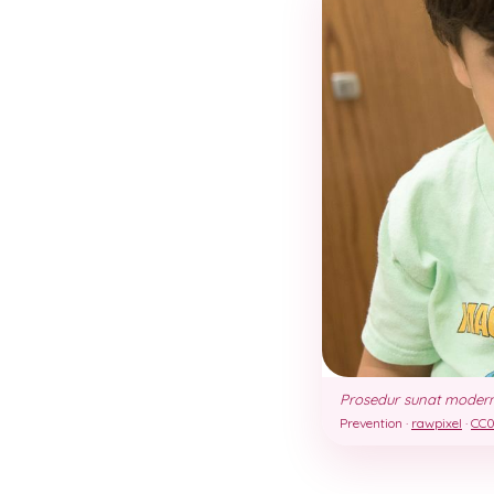
Prosedur sunat modern 
Prevention ·
rawpixel
·
CC0