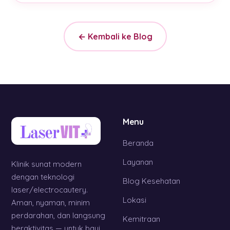
← Kembali ke Blog
Menu
Beranda
Layanan
Klinik sunat modern
dengan teknologi
Blog Kesehatan
laser/electrocautery.
Lokasi
Aman, nyaman, minim
perdarahan, dan langsung
Kemitraan
beraktivitas — untuk bayi,