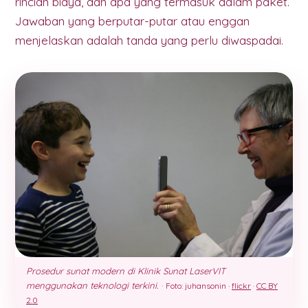
rincian biaya, dan apa yang termasuk dalam paket.
Jawaban yang berputar-putar atau enggan
menjelaskan adalah tanda yang perlu diwaspadai.
Prosedur sunat modern di Klinik Sunat LaserVIT
menggunakan teknologi terkini.
·
Foto: juhansonin ·
flickr
·
CC BY
2.0