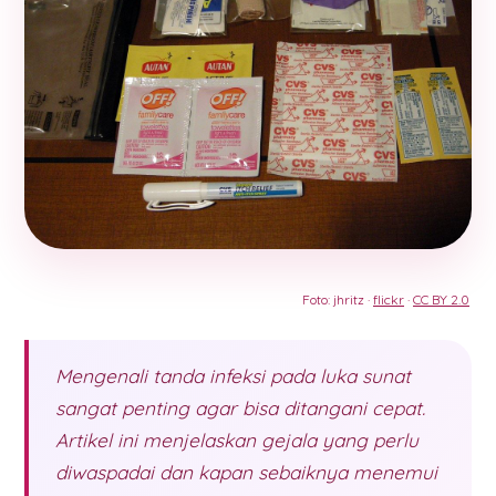
Foto: jhritz ·
flickr
·
CC BY 2.0
Mengenali tanda infeksi pada luka sunat
sangat penting agar bisa ditangani cepat.
Artikel ini menjelaskan gejala yang perlu
diwaspadai dan kapan sebaiknya menemui