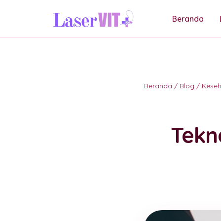
Beranda
Beranda
/
Blog
/
Kese
Tekn