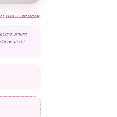
nap
·
CC0 1.0 (Public Domain)
 secara umum
del anatomi