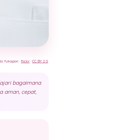
to: fukapon ·
flickr
·
CC BY 2.0
elajari bagaimana
a aman, cepat,