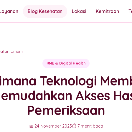
Layanan
Blog Kesehatan
Lokasi
Kemitraan
T
hatan Umum
RME & Digital Health
imana Teknologi Mem
emudahkan Akses Has
Pemeriksaan
📅 24 November 2025
⏱️ 7 menit baca