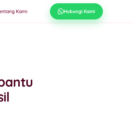
entang Kami
Hubungi Kami
bantu
il