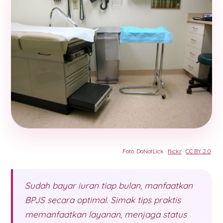
Foto: DoNotLick ·
flickr
·
CC BY 2.0
Sudah bayar iuran tiap bulan, manfaatkan
BPJS secara optimal. Simak tips praktis
memanfaatkan layanan, menjaga status