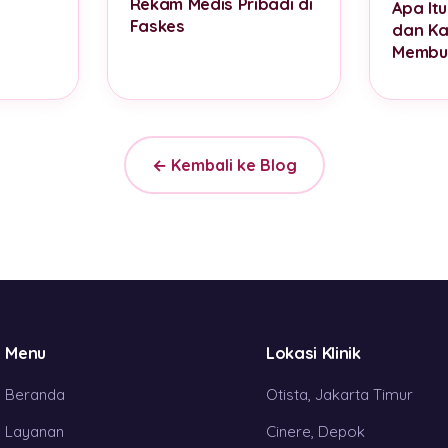
Rekam Medis Pribadi di
Apa It
Faskes
dan K
Membu
← Kembali ke Blog
Menu
Lokasi Klinik
Beranda
Otista, Jakarta Timur
Layanan
Cinere, Depok