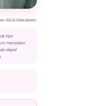
nap
·
CC0 1.0 (Public Domain)
ak tips
lum menjalani
nda dapat
.