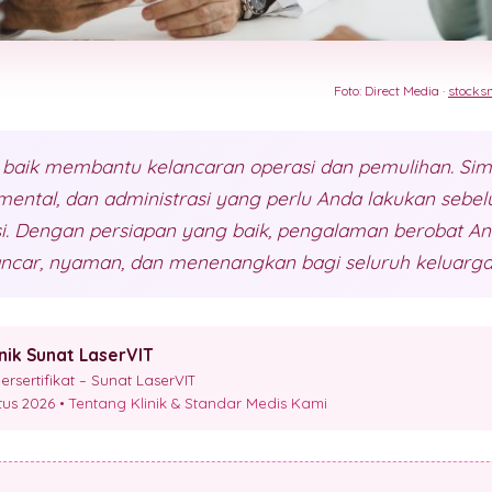
Foto: Direct Media ·
stocks
 baik membantu kelancaran operasi dan pemulihan. Sim
, mental, dan administrasi yang perlu Anda lakukan sebe
si. Dengan persiapan yang baik, pengalaman berobat A
lancar, nyaman, dan menenangkan bagi seluruh keluarga
inik Sunat LaserVIT
sertifikat – Sunat LaserVIT
stus 2026 •
Tentang Klinik & Standar Medis Kami