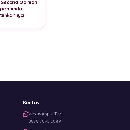
u Second Opinion
apan Anda
tuhkannya
Kontak
WhatsApp / Telp
0878 7895 5889