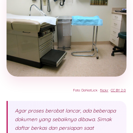
Foto: DoNotLick ·
flickr
·
CC BY 2.0
Agar proses berobat lancar, ada beberapa
dokumen yang sebaiknya dibawa. Simak
daftar berkas dan persiapan saat